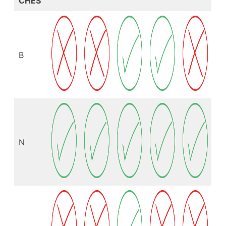
CHES
B
N