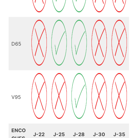
D65
V95
ENCO
J-22
J-25
J-28
J-30
J-35