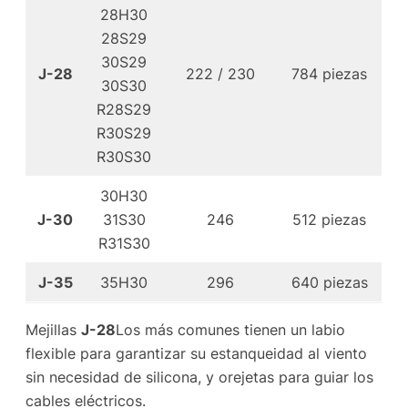
28H30
28S29
30S29
J-28
222 / 230
784 piezas
30S30
R28S29
R30S29
R30S30
30H30
J-30
31S30
246
512 piezas
R31S30
J-35
35H30
296
640 piezas
Mejillas
J-28
Los más comunes tienen un labio
flexible para garantizar su estanqueidad al viento
sin necesidad de silicona, y orejetas para guiar los
cables eléctricos.