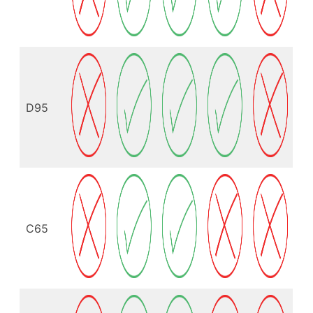
D95
C65