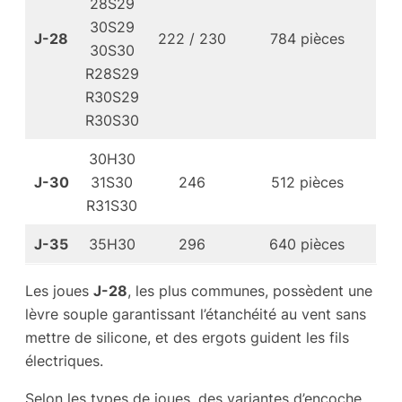
28S29
30S29
J-28
222 / 230
784 pièces
30S30
R28S29
R30S29
R30S30
30H30
J-30
31S30
246
512 pièces
R31S30
J-35
35H30
296
640 pièces
Les joues
J-28
, les plus communes, possèdent une
lèvre souple garantissant l’étanchéité au vent sans
mettre de silicone, et des ergots guident les fils
électriques.
Selon les types de joues, des variantes d’encoche