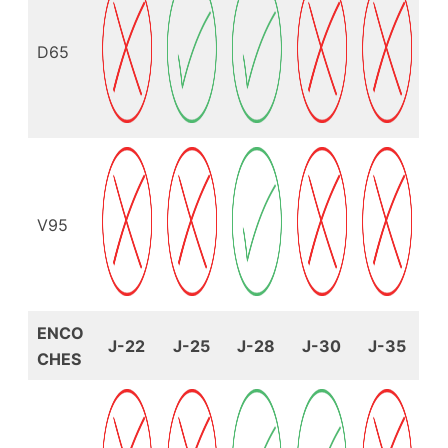
D65
V95
ENCO
J-22
J-25
J-28
J-30
J-35
CHES