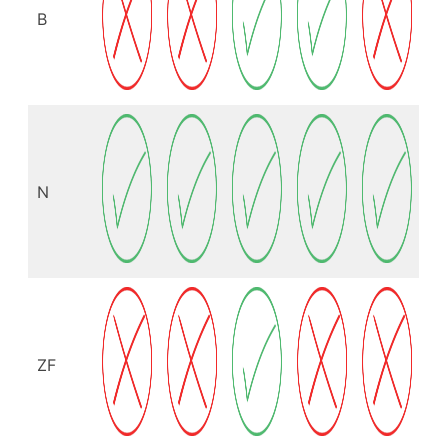
B
N
ZF