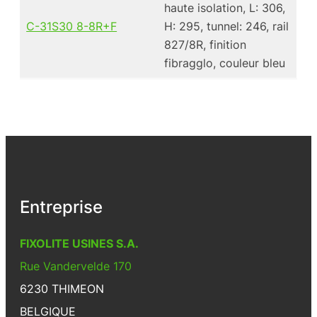
haute isolation, L: 306,
C-31S30 8-8R+F
H: 295, tunnel: 246, rail
827/8R, finition
fibragglo, couleur bleu
Entreprise
FIXOLITE USINES S.A.
Rue Vandervelde 170
6230 THIMEON
BELGIQUE