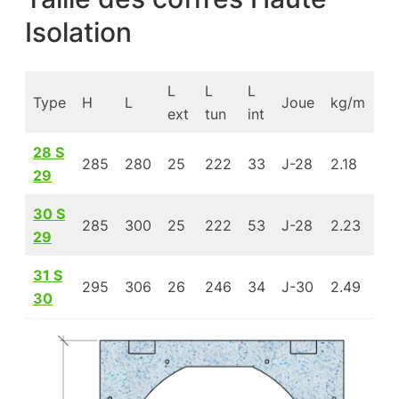
Isolation
L
L
L
Type
H
L
Joue
kg/m
R
ext
tun
int
28 S
285
280
25
222
33
J-28
2.18
1.
29
30 S
285
300
25
222
53
J-28
2.23
2.
29
31 S
295
306
26
246
34
J-30
2.49
1.
30