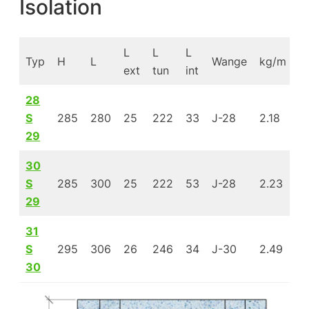
Isolation
L
L
L
Typ
H
L
Wange
kg/m
R
ext
tun
int
28
S
285
280
25
222
33
J-28
2.18
1
29
30
S
285
300
25
222
53
J-28
2.23
2
29
31
S
295
306
26
246
34
J-30
2.49
1
30