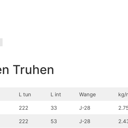
en Truhen
L tun
L int
Wange
kg/
222
33
J-28
2.7
222
53
J-28
2.4