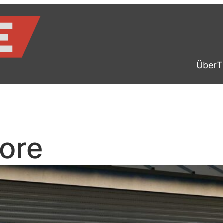
Über
T
sore