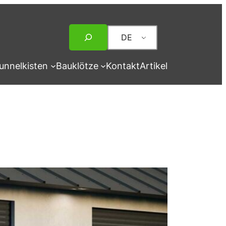
Suche
DE
unnelkisten
Bauklötze
Kontakt
Artikel