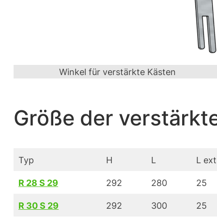
Winkel für verstärkte Kästen
Größe der verstärkt
Typ
H
L
L ext
R 28 S 29
292
280
25
R 30 S 29
292
300
25