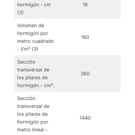
hormigón - cm
18
(3)
Volumen de
hormigón por
160
1
metro cuadrado
- l/m² (3)
Sección
transversal de
360
3
los pilares de
hormigón - cm².
Sección
transversal de
los pilares de
1440
1
hormigón por
metro lineal -