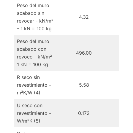
Peso del muro
acabado sin
4.32
4
revocar - kN/m²
- 1 kN = 100 kg
Peso del muro
acabado con
496.00
4
revoco - kN/m² -
1 kN = 100 kg
R seco sin
revestimiento -
5.58
7
m²K/W (4)
U seco con
revestimiento -
0.172
0.
W/m²K (5)