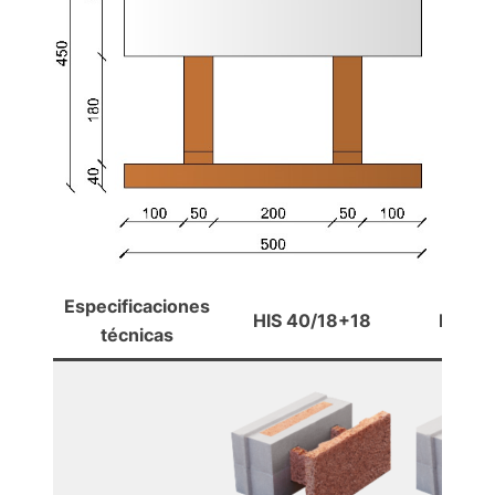
Especificaciones
HlS 40/18+18
HlS 4
técnicas