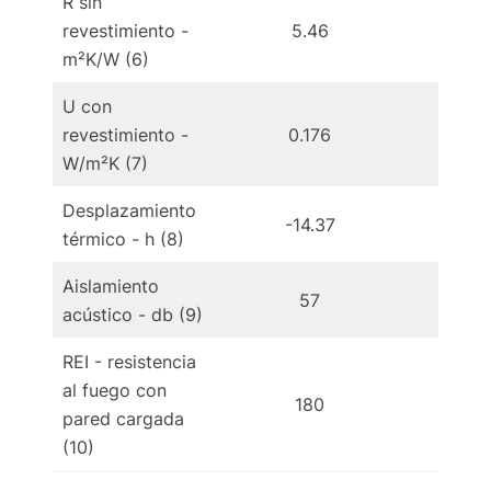
R sin
revestimiento -
5.46
7
m²K/W (6)
U con
revestimiento -
0.176
0.
W/m²K (7)
Desplazamiento
-14.37
-1
térmico - h (8)
Aislamiento
57
acústico - db (9)
REI - resistencia
al fuego con
180
1
pared cargada
(10)