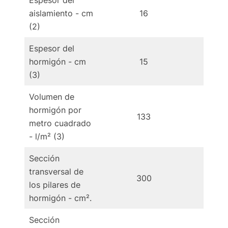
aislamiento - cm
16
1
(2)
Espesor del
hormigón - cm
15
(3)
Volumen de
hormigón por
133
1
metro cuadrado
- l/m² (3)
Sección
transversal de
300
3
los pilares de
hormigón - cm².
Sección