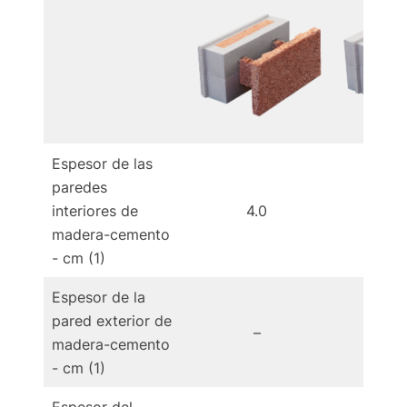
Espesor de las
paredes
interiores de
4.0
4
madera-cemento
- cm (1)
Espesor de la
pared exterior de
–
madera-cemento
- cm (1)
Espesor del