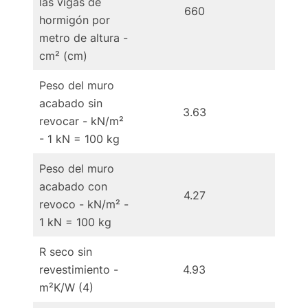
las vigas de
660
6
hormigón por
metro de altura -
cm² (cm)
Peso del muro
acabado sin
3.63
3
revocar - kN/m²
- 1 kN = 100 kg
Peso del muro
acabado con
4.27
4
revoco - kN/m² -
1 kN = 100 kg
R seco sin
revestimiento -
4.93
5
m²K/W (4)