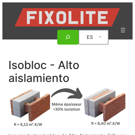
Saltar
al
contenido
Buscar
ES
en
Isobloc - Alto
aislamiento