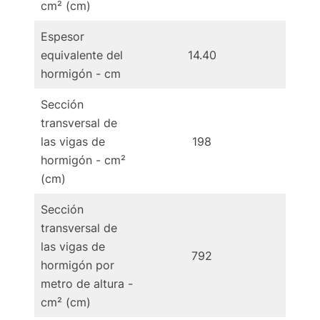
cm² (cm)
Espesor
equivalente del
14.40
14
hormigón - cm
Sección
transversal de
las vigas de
198
1
hormigón - cm²
(cm)
Sección
transversal de
las vigas de
792
7
hormigón por
metro de altura -
cm² (cm)