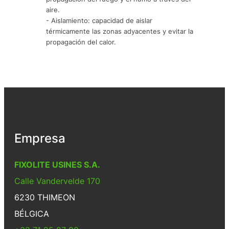
aire.
- Aislamiento: capacidad de aislar
térmicamente las zonas adyacentes y evitar la
propagación del calor.
Empresa
FIXOLITE USINES S.A.
Calle Vandervelde 170
6230 THIMEON
BÉLGICA