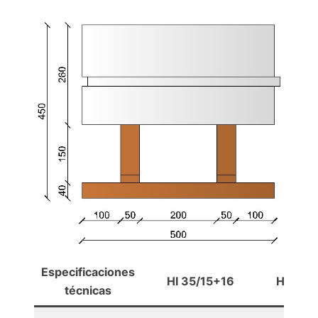
Especificaciones
HI 35/15+16
HI 37.5
técnicas