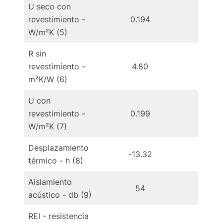
U seco con
revestimiento -
0.194
0.
W/m²K (5)
R sin
revestimiento -
4.80
5
m²K/W (6)
U con
revestimiento -
0.199
0.
W/m²K (7)
Desplazamiento
-13.32
-1
térmico - h (8)
Aislamiento
54
acústico - db (9)
REI - resistencia