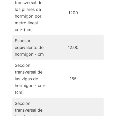
transversal de
los pilares de
1200
1
hormigón por
metro lineal -
cm² (cm)
Espesor
equivalente del
12.00
12
hormigón - cm
Sección
transversal de
las vigas de
165
1
hormigón - cm²
(cm)
Sección
transversal de