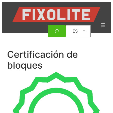
Saltar
al
contenido
Buscar
ES
en
Certificación de
bloques