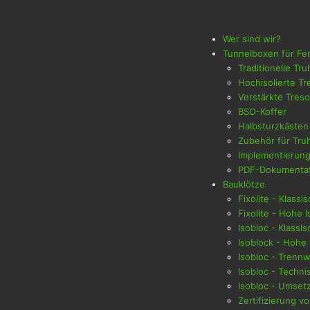
Wer sind wir?
Tunnelboxen für Fe
Traditionelle Tr
Hochisolierte Tr
Verstärkte Treso
BSO-Koffer
Halbsturzkästen
Zubehör für Tru
Implementierung
PDF-Dokumentat
Bauklötze
Fixolite - Klassi
Fixolite - Hohe I
Isobloc - Klassi
Isoblock - Hohe 
Isobloc - Trenn
Isobloc - Techni
Isobloc - Umset
Zertifizierung v