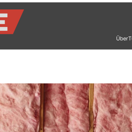
Über
T