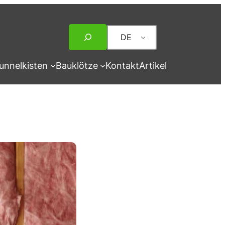
Suche
DE
unnelkisten
Bauklötze
Kontakt
Artikel