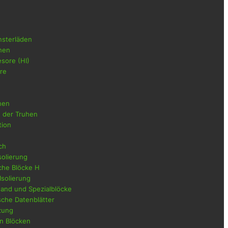
nsterläden
uhen
esore (HI)
re
hen
 der Truhen
ion
sch
solierung
sche Blöcke H
Isolierung
wand und Spezialblöcke
sche Datenblätter
zung
on Blöcken