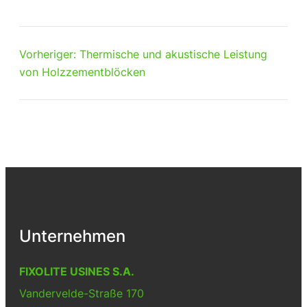
Vorheriger:
Thermische und akustische Leistung
von Holzzementblöcken
Unternehmen
FIXOLITE USINES S.A.
Vandervelde-Straße 170