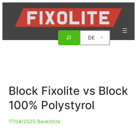
Zum
Inhalt
springen
Suche
DE
Block Fixolite vs Block
100% Polystyrol
17/04/2025
/
Bauklötze