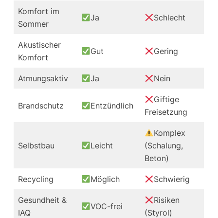
Komfort im
Ja
Schlecht
Sommer
Akustischer
Gut
Gering
Komfort
Atmungsaktiv
Ja
Nein
Giftige
Brandschutz
Entzündlich
Freisetzung
Komplex
Selbstbau
Leicht
(Schalung,
Beton)
Recycling
Möglich
Schwierig
Gesundheit &
Risiken
VOC-frei
IAQ
(Styrol)