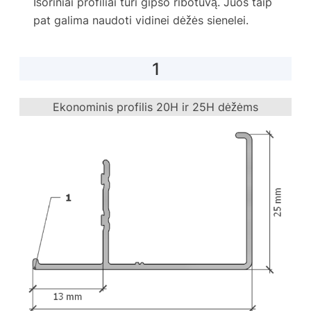
Išoriniai profiliai turi gipso ribotuvą. Juos taip
pat galima naudoti vidinei dėžės sienelei.
1
Ekonominis profilis 20H ir 25H dėžėms