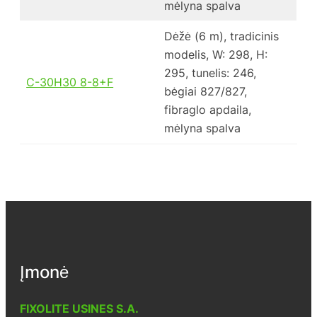
mėlyna spalva
Dėžė (6 m), tradicinis
modelis, W: 298, H:
295, tunelis: 246,
C-30H30 8-8+F
bėgiai 827/827,
fibraglo apdaila,
mėlyna spalva
Įmonė
FIXOLITE USINES S.A.