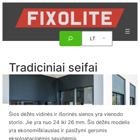
Eiti
prie
turinio
Paieška
LT
Tradiciniai seifai
Šios dėžės vidinės ir išorinės sienos yra vienodo
storio. Jie yra nuo 24 iki 26 mm. Šis dėžės modelis
yra ekonomiškiausias ir pasižymi geromis
eksploatacinėmis savybėmis.