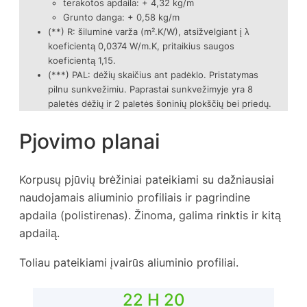
terakotos apdaila: + 4,32 kg/m
Grunto danga: + 0,58 kg/m
(**) R: šiluminė varža (m².K/W), atsižvelgiant į λ
koeficientą 0,0374 W/m.K, pritaikius saugos
koeficientą 1,15.
(***) PAL: dėžių skaičius ant padėklo. Pristatymas
pilnu sunkvežimiu. Paprastai sunkvežimyje yra 8
paletės dėžių ir 2 paletės šoninių plokščių bei priedų.
Pjovimo planai
Korpusų pjūvių brėžiniai pateikiami su dažniausiai
naudojamais aliuminio profiliais ir pagrindine
apdaila (polistirenas). Žinoma, galima rinktis ir kitą
apdailą.
Toliau pateikiami įvairūs aliuminio profiliai.
22 H 20