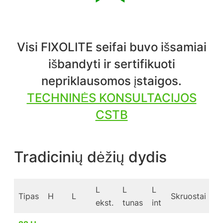
Visi FIXOLITE seifai buvo išsamiai
išbandyti ir sertifikuoti
nepriklausomos įstaigos.
TECHNINĖS KONSULTACIJOS
CSTB
Tradicinių dėžių dydis
L
L
L
k
Tipas
H
L
Skruostai
ekst.
tunas
int
*