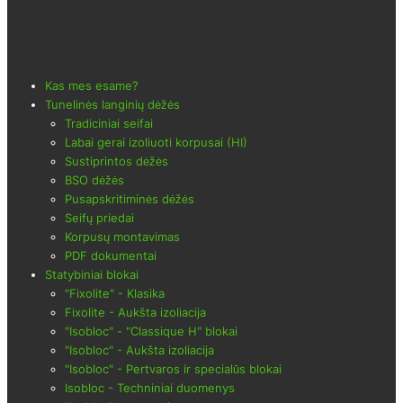
Kas mes esame?
Tunelinės langinių dėžės
Tradiciniai seifai
Labai gerai izoliuoti korpusai (HI)
Sustiprintos dėžės
BSO dėžės
Pusapskritiminės dėžės
Seifų priedai
Korpusų montavimas
PDF dokumentai
Statybiniai blokai
"Fixolite" - Klasika
Fixolite - Aukšta izoliacija
"Isobloc" - "Classique H" blokai
"Isobloc" - Aukšta izoliacija
"Isobloc" - Pertvaros ir specialūs blokai
Isobloc - Techniniai duomenys