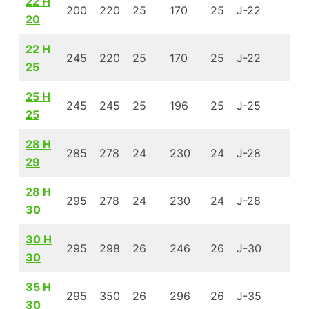
22 H
200
220
25
170
25
J-22
1.
20
22 H
245
220
25
170
25
J-22
1.
25
25 H
245
245
25
196
25
J-25
1.
25
28 H
285
278
24
230
24
J-28
1.
29
28 H
295
278
24
230
24
J-28
2
30
30 H
295
298
26
246
26
J-30
2
30
35 H
295
350
26
296
26
J-35
2
30