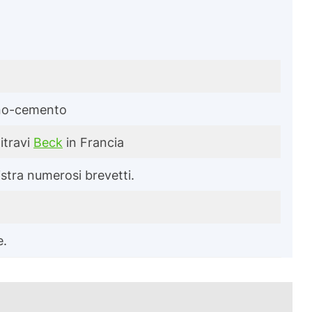
egno-cemento
itravi
Beck
in Francia
istra numerosi brevetti.
e.