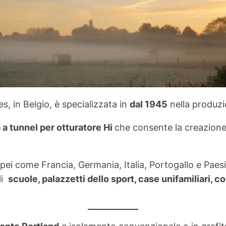
les, in Belgio, è specializzata in
dal 1945
nella produz
 a tunnel per otturatore Hi
che consente la creazione
ei come Francia, Germania, Italia, Portogallo e Paesi
li
scuole, palazzetti dello sport, case unifamiliari, c
ento Portland
e isolamento convenzionale o in grafite