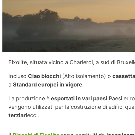
Fixolite, situata vicino a Charleroi, a sud di Bruxel
Incluso
Ciao blocchi
(Alto isolamento) o
cassetta
a
Standard europei in vigore
.
La produzione è
esportati in vari paesi
Paesi europ
vengono utilizzati per la costruzione di edifici qua
terziari
ecc...
Il
Blocchi di Fixolite
sono costituiti da
legno/cem