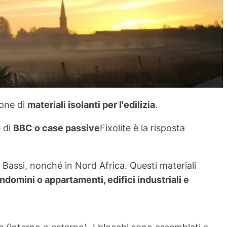
ione di
materiali isolanti per l'edilizia
.
 di
BBC o case passive
Fixolite è la risposta
 Bassi, nonché in Nord Africa. Questi materiali
ondomini o appartamenti, edifici industriali e
 (interno o esterno). I blocchi sono assemblati a