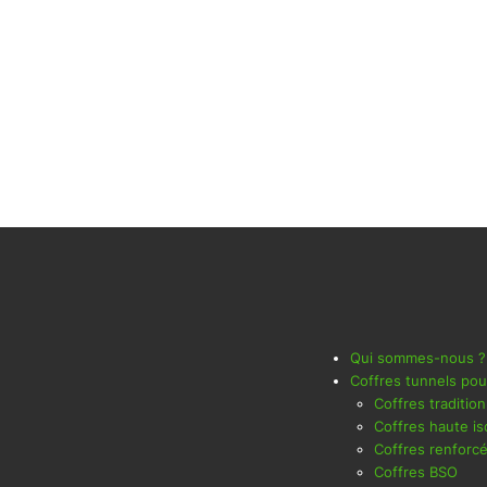
Qui sommes-nous ?
Coffres tunnels pou
Coffres traditio
Coffres haute iso
Coffres renforc
Coffres BSO