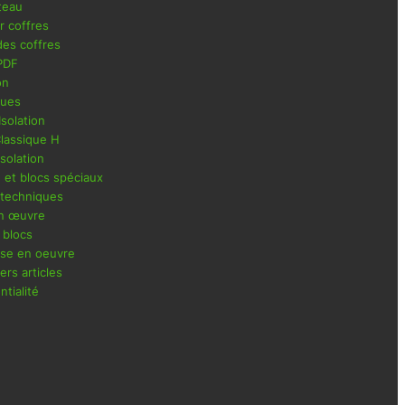
teau
r coffres
es coffres
PDF
on
ques
Isolation
Classique H
Isolation
n et blocs spéciaux
 techniques
en œuvre
 blocs
ise en oeuvre
rs articles
ntialité