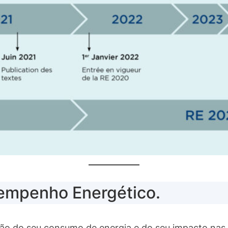
empenho Energético.
nção do seu consumo de energia e do seu impacto nas 