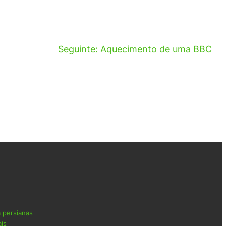
Seguinte:
Aquecimento de uma BBC
a persianas
ais