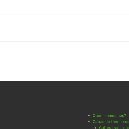
Quem somos nós?
Caixas de túnel par
Cofres tradicion