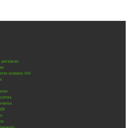
a persianas
ais
ente isolados (HI)
as
intel
 cofres
rmários
PDF
ão
cos
solamento